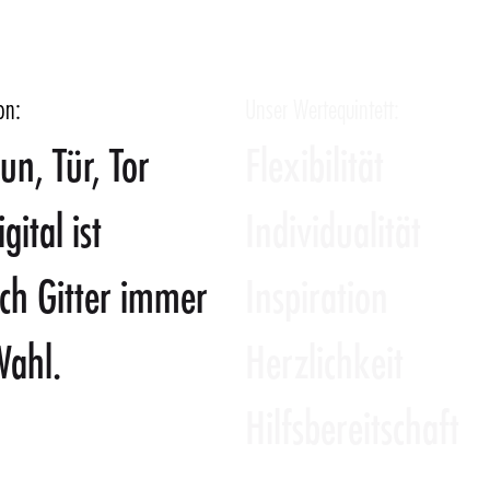
on:
Unser Wertequintett:
un, Tür, Tor
Flexibilität
gital ist
Individualität
sch Gitter immer
Inspiration
Wahl.
Herzlichkeit
Hilfsbereitschaft